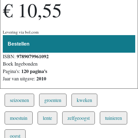
€ 10,55
Levering via bol.com
Bestellen
9789079961092
ISBN:
Boek Ingebonden
120 pagina's
Pagina's:
2010
Jaar van uitgave:
seizoenen
groenten
kweken
moestuin
lente
zelfgeoogst
tuinieren
oogst