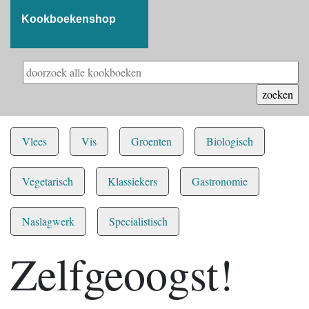
Kookboekenshop
Vlees
Vis
Groenten
Biologisch
Vegetarisch
Klassiekers
Gastronomie
Naslagwerk
Specialistisch
Zelfgeoogst!