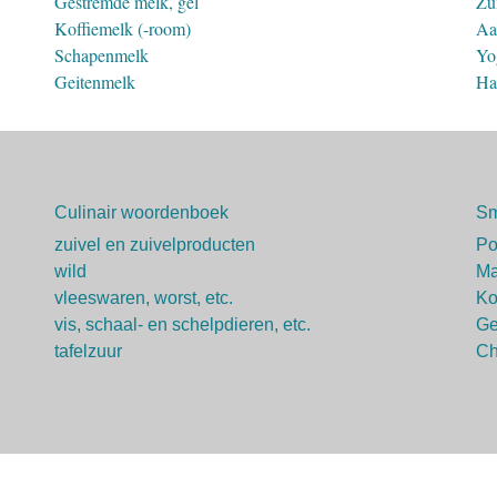
Gestremde melk, gel
Zu
Koffiemelk (-room)
Aa
Schapenmelk
Yo
Geitenmelk
Ha
Culinair woordenboek
Sm
zuivel en zuivelproducten
P
wild
Ma
vleeswaren, worst, etc.
Ko
vis, schaal- en schelpdieren, etc.
Ge
tafelzuur
Ch