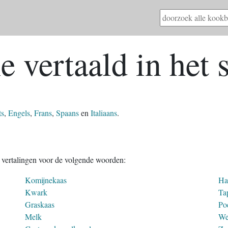
e vertaald in het 
ts
,
Engels
,
Frans
,
Spaans
en
Italiaans
.
e vertalingen voor de volgende woorden:
Komijnekaas
Hal
Kwark
Ta
Graskaas
Po
Melk
We