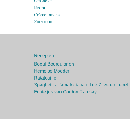
Grasboter
Room
Crème fraiche
Zure room
Recepten
Boeuf Bourguignon
Hemelse Modder
Ratatouille
Spaghetti all'amatriciana uit de Zilveren Lepel
Echte jus van Gordon Ramsay