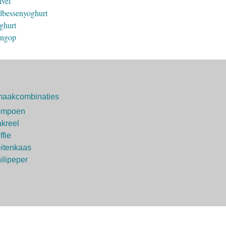
ivel
lbessenyoghurt
ghurt
ngop
aakcombinaties
ompoen
kreel
ffie
itenkaas
ilipeper