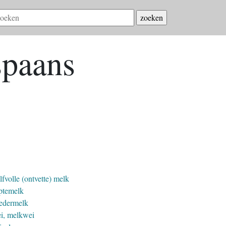
spaans
fvolle (ontvette) melk
ptemelk
edermelk
i, melkwei