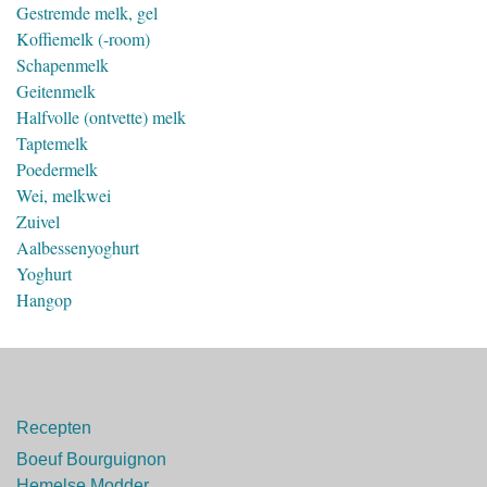
Gestremde melk, gel
Koffiemelk (-room)
Schapenmelk
Geitenmelk
Halfvolle (ontvette) melk
Taptemelk
Poedermelk
Wei, melkwei
Zuivel
Aalbessenyoghurt
Yoghurt
Hangop
Recepten
Boeuf Bourguignon
Hemelse Modder